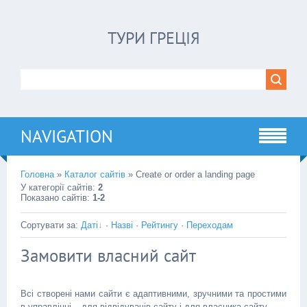
ТУРИ ГРЕЦІЯ
NAVIGATION
Головна
»
Каталог сайтів
»
Create or order a landing page
У категорії сайтів
:
2
Показано сайтів
:
1-2
Сортувати за
:
Даті
·
Назві
·
Рейтингу
·
Переходам
Замовити власний сайт
Всі створені нами сайти є адаптивними, зручними та простими
в управлінні – для відвідувачів сайту і для власника сайту.